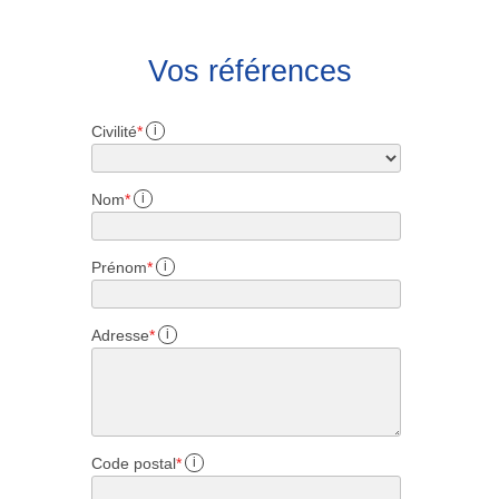
Vos références
Civilité
*
i
Nom
*
i
Prénom
*
i
Adresse
*
i
Code postal
*
i